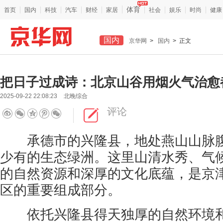
体育
首页
国内
科技
汽车
财经
家居
社会
娱乐
时尚
健康
国内
京华网
>
国内
> 正文
把日子过成诗：北京山谷用烟火气治愈
2025-09-22 22:08:23
北晚综合
评论
承德市的兴隆县，地处燕山山脉腹
少有的生态绿洲。这里山清水秀、气
的自然资源和深厚的文化底蕴，是京
区的重要组成部分。
依托兴隆县得天独厚的自然环境和