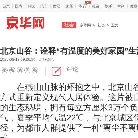
体育
首页
国内
科技
汽车
财经
家居
社会
娱乐
时尚
健康
社会
京华网
>
社会
> 正文
北京山谷：诠释“有温度的美好家园”生
2025-09-19 09:26:30
北晚综合
评论
在燕山山脉的环抱之中，北京山谷
方式重新定义现代人居体验。这片被
的生态秘境，拥有每立方厘米3万个
气，夏季平均气温22℃，与北京城区
径，为都市人群提供了一种"离尘不离