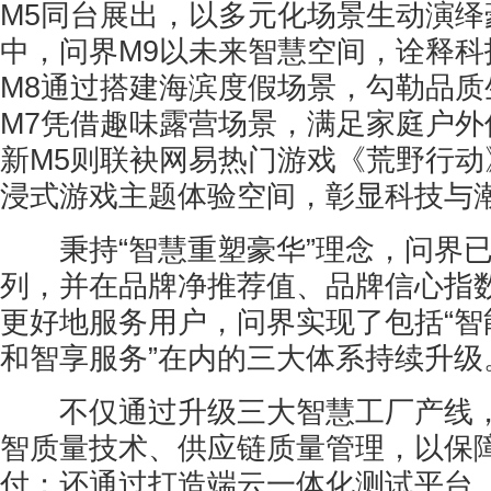
M5同台展出，以多元化场景生动演绎
中，问界M9以未来智慧空间，诠释科
M8通过搭建海滨度假场景，勾勒品质
M7凭借趣味露营场景，满足家庭户外
新M5则联袂网易热门游戏《荒野行动
浸式游戏主题体验空间，彰显科技与
秉持“智慧重塑豪华”理念，问界已
列，并在品牌净推荐值、品牌信心指
更好地服务用户，问界实现了包括“智
和智享服务”在内的三大体系持续升级
不仅通过升级三大智慧工厂产线，
智质量技术、供应链质量管理，以保
付；还通过打造端云一体化测试平台